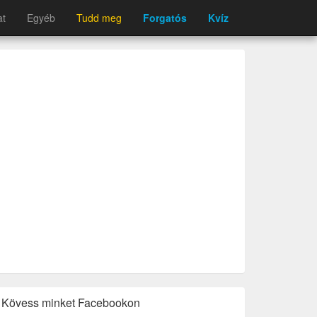
at
Egyéb
Tudd meg
Forgatós
Kvíz
Kövess minket Facebookon