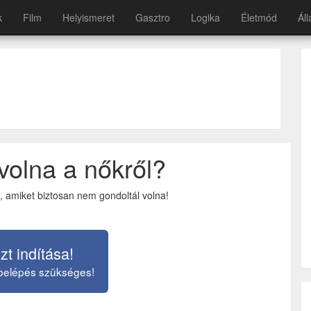
k
Film
Helyismeret
Gasztro
Logika
Életmód
Áll
volna a nőkről?
, amiket biztosan nem gondoltál volna!
zt indítása!
belépés szükséges!