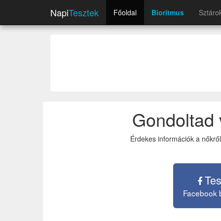
Napi
Tesztek
Főoldal
Bioritmus
Sztáro
Gondoltad 
Érdekes információk a nőkről
Tes
Facebook 